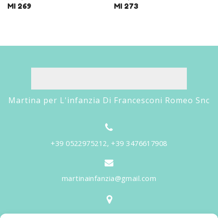
MI 269
MI 273
Martina per L'infanzia Di Francesconi Romeo Snc
+39 0522975212, +39 3476617908
martinainfanzia@gmail.com
V.le Tiziano, 20 - 42046 Reggiolo