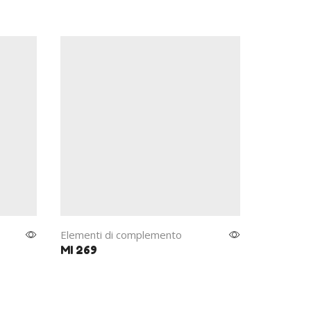
Elementi di complemento
Elementi
MI 269
MI 267