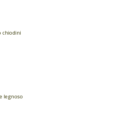
o chiodini
le legnoso