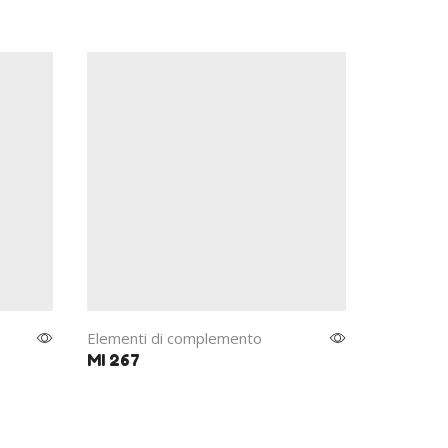
Elementi di complemento
Elementi
MI 267
MI 287