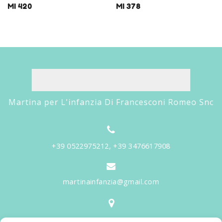
MI 420
MI 378
Martina per L'infanzia Di Francesconi Romeo Snc
+39 0522975212, +39 3476617908
martinainfanzia@gmail.com
V.le Tiziano, 20 - 42046 Reggiolo