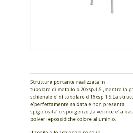
Struttura portante realizzata in
tubolare di metallo d.20xsp.1.5 ,mentre la p
schienale e’ di tubolare d.16xsp.1.5.La strut
e’perfettamente saldata e non presenta
spigolosita’ o sporgenze ,la vernice e’ a bas
polveri epossidiche colore alluminio.
Il sedile e lo schienale sono in