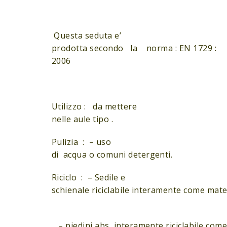
Questa seduta e’
prodotta secondo la norma : EN 1729 :
2006
Utilizzo : da mettere
nelle aule tipo .
Pulizia : – uso
di acqua o comuni detergenti.
Riciclo : – Sedile e
schienale riciclabile interamente come mat
– piedini abs interamente riciclabile com