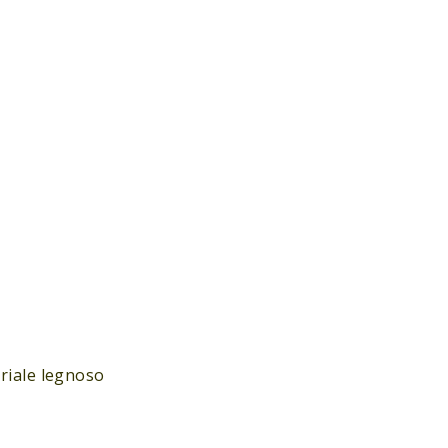
eriale legnoso
e