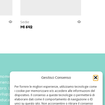
Sedie
Sedie
MI 642
MI 619
 nome ed un progetto che nasce prima di
Gestisci Consenso
rienza maturata sul campo dal suo
Per fornire le migliori esperienze, utilizziamo tecnologie come
oro. La didattica rivolta al bambino nei suoi
i cookie per memorizzare e/o accedere alle informazioni del
 sviluppato tematiche mirate, aggiornandone
dispositivo. Il consenso a queste tecnologie ci permetterà di
ducativi.
elaborare dati come il comportamento di navigazione o ID
unici su questo sito. Non acconsentire o ritirare il consenso