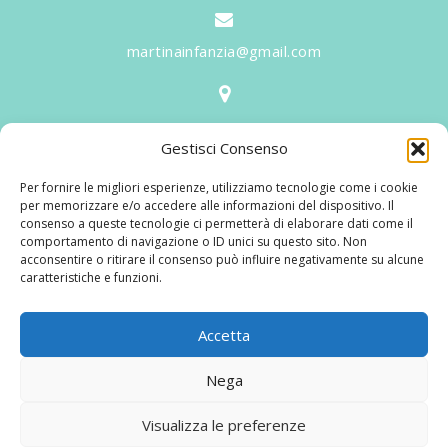
martinainfanzia@gmail.com
V.le Tiziano, 20 - 42046 Reggiolo
Gestisci Consenso
Informazioni
Per fornire le migliori esperienze, utilizziamo tecnologie come i cookie
Martina per l'Infanzia
, un nome ed un progetto che
per memorizzare e/o accedere alle informazioni del dispositivo. Il
consenso a queste tecnologie ci permetterà di elaborare dati come il
nasce prima di tutto da una provata esperienza
comportamento di navigazione o ID unici su questo sito. Non
maturata sul campo dal suo fondatore in 25 anni di
acconsentire o ritirare il consenso può influire negativamente su alcune
caratteristiche e funzioni.
lavoro. La didattica rivolta al bambino nei suoi primi
anni di crescita, ha sviluppato tematiche mirate,
aggiornandone continuamente i progetti educativi.
Accetta
Nega
© 2025 Martina per L'infanzia Di Francesconi Romeo Snc | P.IVA:
Visualizza le preferenze
02458130354 |
Privacy policy